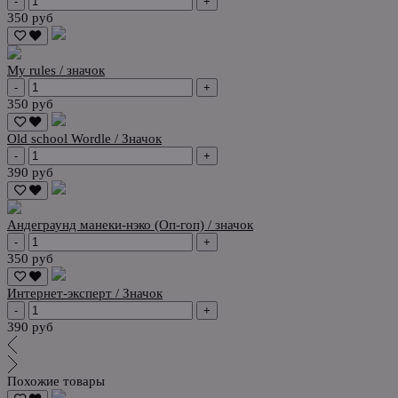
-
+
350 руб
My rules / значок
-
+
350 руб
Old school Wordle / Значок
-
+
390 руб
Андеграунд манеки-нэко (Оп-гоп) / значок
-
+
350 руб
Интернет-эксперт / Значок
-
+
390 руб
Похожие товары