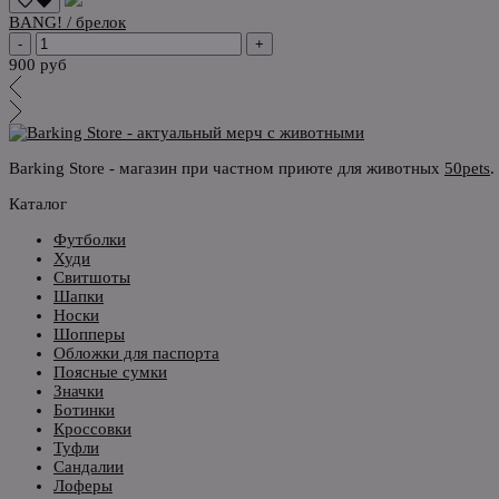
BANG! / брелок
-
+
900 руб
Barking Store - магазин при частном приюте для животных
50pets
.
Каталог
Футболки
Худи
Свитшоты
Шапки
Носки
Шопперы
Обложки для паспорта
Поясные сумки
Значки
Ботинки
Кроссовки
Туфли
Сандалии
Лоферы