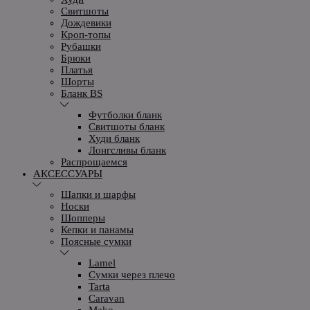
Свитшоты
Дождевики
Кроп-топы
Рубашки
Брюки
Платья
Шорты
Бланк BS
Футболки бланк
Свитшоты бланк
Худи бланк
Лонгсливы бланк
Распрощаемся
АКСЕССУАРЫ
Шапки и шарфы
Носки
Шопперы
Кепки и панамы
Поясные сумки
Lamel
Сумки через плечо
Tarta
Caravan
Mako