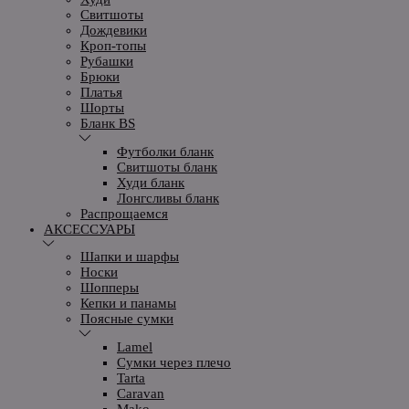
Свитшоты
Дождевики
Кроп-топы
Рубашки
Брюки
Платья
Шорты
Бланк BS
Футболки бланк
Свитшоты бланк
Худи бланк
Лонгсливы бланк
Распрощаемся
АКСЕССУАРЫ
Шапки и шарфы
Носки
Шопперы
Кепки и панамы
Поясные сумки
Lamel
Сумки через плечо
Tarta
Caravan
Mako