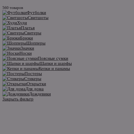
560 товаров
Футболки
Свитшоты
Худи
Платья
Свитеры
Брюки
Шопперы
Значки
Носки
Поясные сумки
Шапки и шарфы
Кепки и панамы
Постеры
Стикеры
Открытки
Для дома
Дождевики
Закрыть фильтр