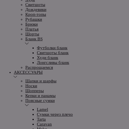
Свитшоты
Дождевики
Кроп-топы
Рубашки
Брюки
Платья
Шорты
Бланк BS
Футболки бланк
Свитшоты бланк
Худи бланк
Лонгсливы бланк
Распрощаемся
АКСЕССУАРЫ
Шапки и шарфы
Носки
Шопперы
Кепки и панамы
Поясные сумки
Lamel
Сумки через плечо
Tarta
Caravan
Mako