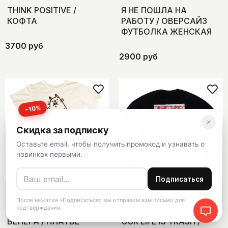
THINK POSITIVE /
Я НЕ ПОШЛА НА
КОФТА
РАБОТУ / ОВЕРСАЙЗ
ФУТБОЛКА ЖЕНСКАЯ
3700 руб
2900 руб
−10%
Скидка за подписку
Оставьте email, чтобы получить промокод и узнавать о
новинках первыми.
Подписаться
После нажатия «Подписаться» мы отправим вам письмо для
подтверждения.
ВЕНЕРА / ПЛАТЬЕ
OUR LIFE IS TRASH /