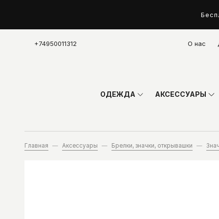
Бесп
+74950011312
О нас
ОДЕЖДА
АКСЕССУАРЫ
Главная
Аксессуары
Брелки, значки, открывашки
Зна