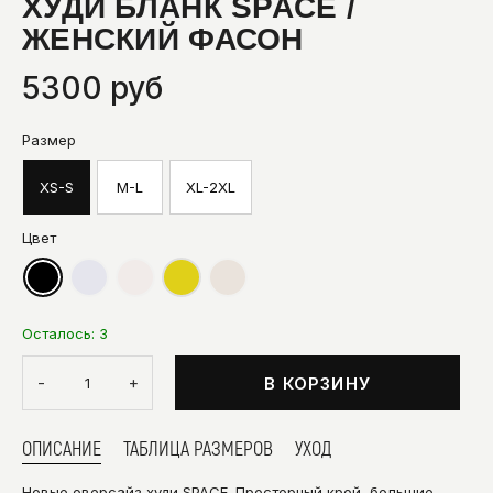
ХУДИ БЛАНК SPACE /
ЖЕНСКИЙ ФАСОН
5300 руб
Размер
XS-S
M-L
XL-2XL
Цвет
Осталось:
3
-
+
В КОРЗИНУ
ОПИСАНИЕ
ТАБЛИЦА РАЗМЕРОВ
УХОД
Новые оверсайз худи SPACE. Просторный крой, большие