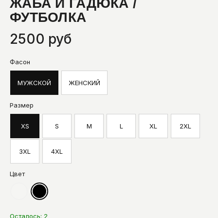
ЖАБА И ГАДЮКА /
ФУТБОЛКА
2500 руб
Фасон
МУЖСКОЙ
ЖЕНСКИЙ
Размер
XS
S
M
L
XL
2XL
3XL
4XL
Цвет
Осталось:
2