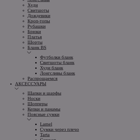
Худи
Свитшоты
Дождевики
Кроп-топы
Рубашки
Брюки
Платья
Шорты
Бланк BS
Футболки бланк
Свитшоты бланк
Худи бланк
Лонгсливы бланк
Распрощаемся
АКСЕССУАРЫ
Шапки и шарфы
Носки
Шопперы
Кепки и панамы
Поясные сумки
Lamel
Сумки через плечо
Tarta
Caravan