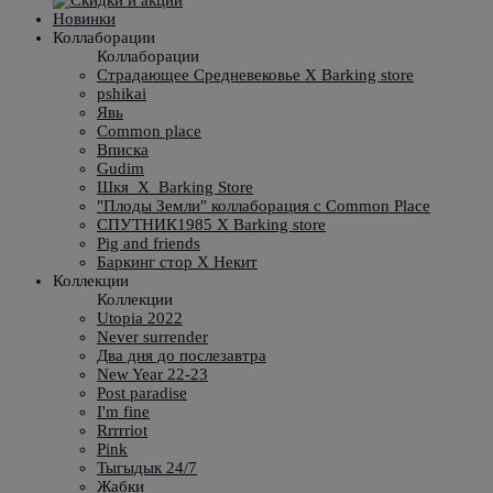
Новинки
Коллаборации
Коллаборации
Страдающее Средневековье X Barking store
pshikai
Явь
Common place
Вписка
Gudim
Шкя_X_Barking Store
"Плоды Земли" коллаборация с Common Place
СПУТНИК1985 X Barking store
Pig and friends
Баркинг стор X Некит
Коллекции
Коллекции
Utopia 2022
Never surrender
Два дня до послезавтра
New Year 22-23
Post paradise
I'm fine
Rrrrriot
Pink
Тыгыдык 24/7
Жабки