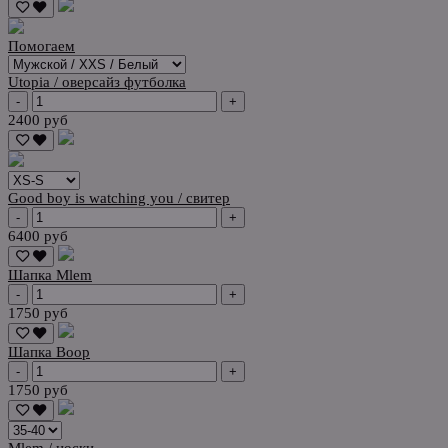
Помогаем
Utopia / оверсайз футболка
-
+
2400 руб
Good boy is watching you / свитер
-
+
6400 руб
Шапка Mlem
-
+
1750 руб
Шапка Boop
-
+
1750 руб
Mlem / носки