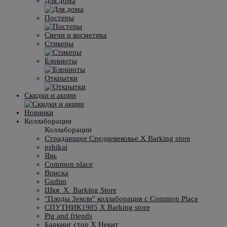
Для дома
Постеры
Свечи и косметика
Стикеры
Блокноты
Открытки
Скидки и акции
Новинки
Коллаборации
Коллаборации
Страдающее Средневековье X Barking store
pshikai
Явь
Common place
Вписка
Gudim
Шкя_X_Barking Store
"Плоды Земли" коллаборация с Common Place
СПУТНИК1985 X Barking store
Pig and friends
Баркинг стор X Некит