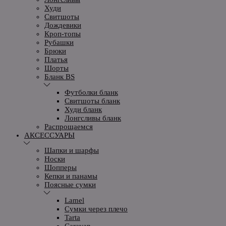
Худи
Свитшоты
Дождевики
Кроп-топы
Рубашки
Брюки
Платья
Шорты
Бланк BS
Футболки бланк
Свитшоты бланк
Худи бланк
Лонгсливы бланк
Распрощаемся
АКСЕССУАРЫ
Шапки и шарфы
Носки
Шопперы
Кепки и панамы
Поясные сумки
Lamel
Сумки через плечо
Tarta
Caravan