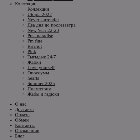
Коллекции
Коллекции
Utopia 2022
Never surrender
Два дня до послезавтра
New Year 22-23
Post paradise
I'm fine
Rrrrriot
Pink
Тыгыдык 24/7
Жабки
Love yourself
Опоссумы
hearts
Summer 2025
Посмотрим
Жабы и гадюки
О нас
Доставка
Оплата
Обмен
Контакты
О компании
Блог