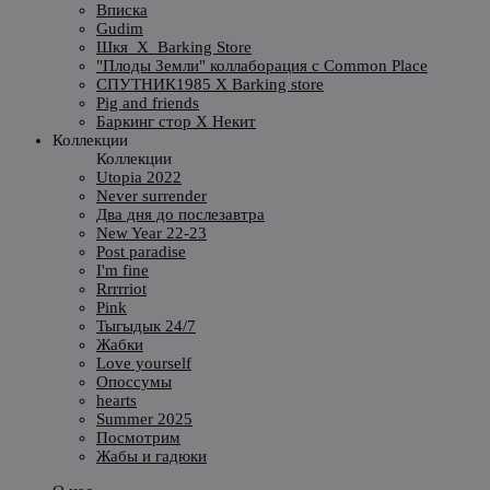
Вписка
Gudim
Шкя_X_Barking Store
"Плоды Земли" коллаборация с Common Place
СПУТНИК1985 X Barking store
Pig and friends
Баркинг стор X Некит
Коллекции
Коллекции
Utopia 2022
Never surrender
Два дня до послезавтра
New Year 22-23
Post paradise
I'm fine
Rrrrriot
Pink
Тыгыдык 24/7
Жабки
Love yourself
Опоссумы
hearts
Summer 2025
Посмотрим
Жабы и гадюки