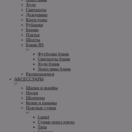
Худи
Свитшоты
Дождевики
Кроп-топы
Рубашки
Брюки
Платья
Шорты
Бланк BS
Футболки бланк
Свитшоты бланк
Худи бланк
Лонгсливы бланк
Распрощаемся
АКСЕССУАРЫ
Шапки и шарфы
Носки
Шопперы
Кепки и панамы
Поясные сумки
Lamel
Сумки через плечо
Tarta
Caravan