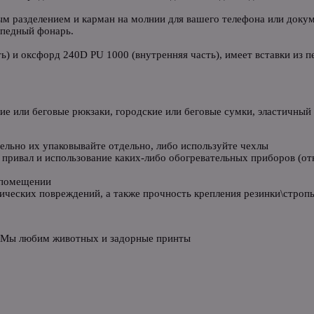
ным разделением и карман на молнии для вашего телефона или доку
ипедный фонарь.
ь) и оксфорд 240D PU 1000 (внутренняя часть), имеет вставки из 
кие или беговые рюкзаки, городские или беговые сумки, эластичны
ельно их упаковывайте отдельно, либо используйте чехлы
привал и использование каких-либо обогревательных приборов (откр
 помещении
ических повреждений, а также прочность крепления резинки\стропы
 Мы любим животных и задорные принты