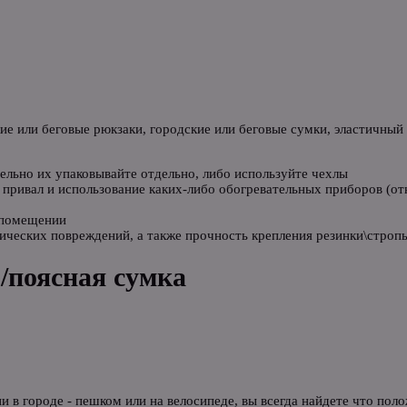
кие или беговые рюкзаки, городские или беговые сумки, эластичны
ельно их упаковывайте отдельно, либо используйте чехлы
привал и использование каких-либо обогревательных приборов (откр
 помещении
ических повреждений, а также прочность крепления резинки\стропы
 /поясная сумка
и в городе - пешком или на велосипеде, вы всегда найдете что пол