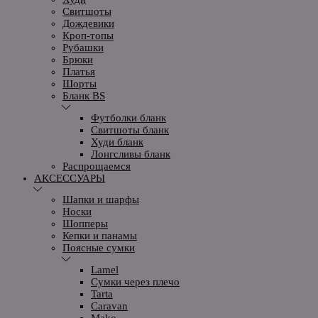
Свитшоты
Дождевики
Кроп-топы
Рубашки
Брюки
Платья
Шорты
Бланк BS
Футболки бланк
Свитшоты бланк
Худи бланк
Лонгсливы бланк
Распрощаемся
АКСЕССУАРЫ
Шапки и шарфы
Носки
Шопперы
Кепки и панамы
Поясные сумки
Lamel
Сумки через плечо
Tarta
Caravan
Mako