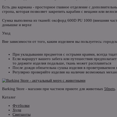
Есть два кармана - просторное главное отделение с дополнитель
стропа, которая позволяет закрепить карабин с вещами или велос
Сумка выполнена из тканей: оксфорд 600D PU 1000 (внешняя част
донышке и верхе
Уход
Вне зависимости от того, каким изделием вы пользуетесь: городс
При укладывании предметов с острыми краями, всегда тщат
Если маршрут вашего забега или путешествия предполагает 
то держите изделия подальше, ткань может расплавиться
После дождя обязательна сушка изделия в проветриваемом
Регулярно проверяйте изделия на наличие возможных механ
Barking Store - магазин при частном приюте для животных
50pets
.
Каталог
Футболки
Худи
Свитшоты