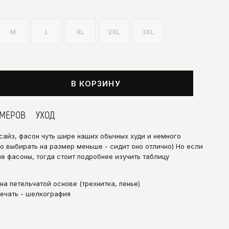
M
L
XL
2XL
3XL
В КОРЗИНУ
ЗМЕРОВ
УХОД
айз, фасон чуть шире наших обычных худи и немного
но выбирать на размер меньше - сидит оно отлично) Но если
 фасоны, тогда стоит подробнее изучить таблицу
на петельчатой основе (трехнитка, пенье)
ечать - шелкография