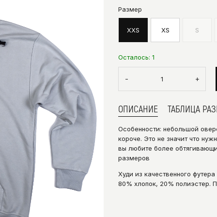
Размер
XXS
XS
S
Осталось:
1
-
+
ОПИСАНИЕ
ТАБЛИЦА РА
Особенности: небольшой оверс
короче. Это не значит что нуж
вы любите более обтягивающие
размеров
Худи из качественного футера 
80% хлопок, 20% полиэстер. П