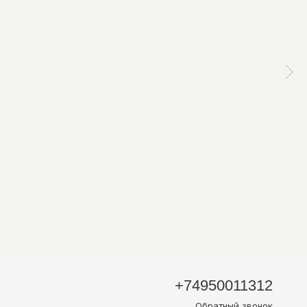
+74950011312
Обратный звонок