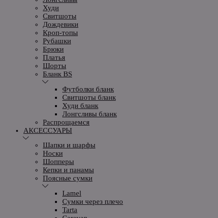
Худи
Свитшоты
Дождевики
Кроп-топы
Рубашки
Брюки
Платья
Шорты
Бланк BS
Футболки бланк
Свитшоты бланк
Худи бланк
Лонгсливы бланк
Распрощаемся
АКСЕССУАРЫ
Шапки и шарфы
Носки
Шопперы
Кепки и панамы
Поясные сумки
Lamel
Сумки через плечо
Tarta
Caravan