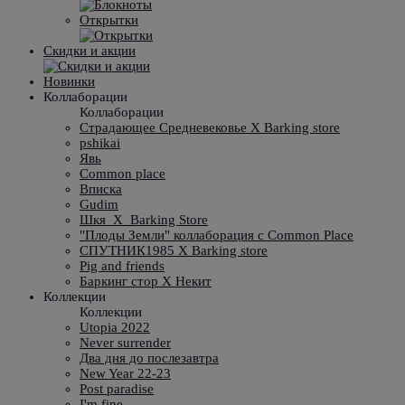
Открытки
Скидки и акции
Новинки
Коллаборации
Коллаборации
Страдающее Средневековье X Barking store
pshikai
Явь
Common place
Вписка
Gudim
Шкя_X_Barking Store
"Плоды Земли" коллаборация с Common Place
СПУТНИК1985 X Barking store
Pig and friends
Баркинг стор X Некит
Коллекции
Коллекции
Utopia 2022
Never surrender
Два дня до послезавтра
New Year 22-23
Post paradise
I'm fine