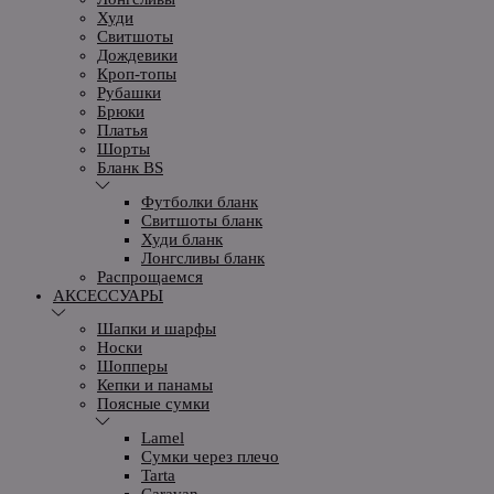
Худи
Свитшоты
Дождевики
Кроп-топы
Рубашки
Брюки
Платья
Шорты
Бланк BS
Футболки бланк
Свитшоты бланк
Худи бланк
Лонгсливы бланк
Распрощаемся
АКСЕССУАРЫ
Шапки и шарфы
Носки
Шопперы
Кепки и панамы
Поясные сумки
Lamel
Сумки через плечо
Tarta
Caravan