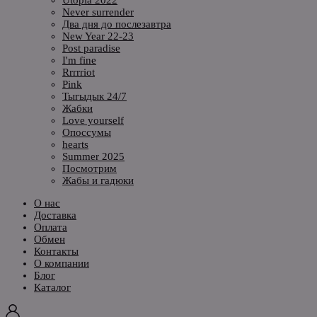
Never surrender
Два дня до послезавтра
New Year 22-23
Post paradise
I'm fine
Rrrrriot
Pink
Тыгыдык 24/7
Жабки
Love yourself
Опоссумы
hearts
Summer 2025
Посмотрим
Жабы и гадюки
О нас
Доставка
Оплата
Обмен
Контакты
О компании
Блог
Каталог