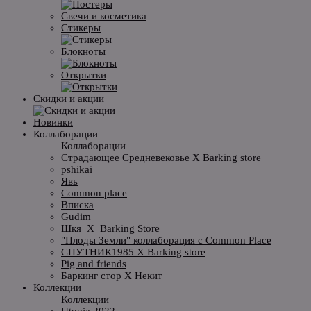
Свечи и косметика
Стикеры
Блокноты
Открытки
Скидки и акции
Новинки
Коллаборации
Коллаборации
Страдающее Средневековье X Barking store
pshikai
Явь
Common place
Вписка
Gudim
Шкя_X_Barking Store
"Плоды Земли" коллаборация с Common Place
СПУТНИК1985 X Barking store
Pig and friends
Баркинг стор X Некит
Коллекции
Коллекции
Utopia 2022