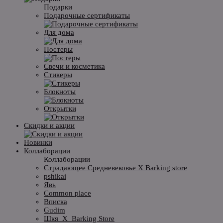
Подарки
Подарочные сертификаты
Для дома
Постеры
Свечи и косметика
Стикеры
Блокноты
Открытки
Скидки и акции
Новинки
Коллаборации
Коллаборации
Страдающее Средневековье X Barking store
pshikai
Явь
Common place
Вписка
Gudim
Шкя_X_Barking Store