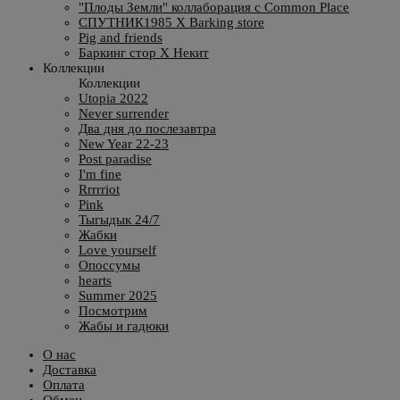
"Плоды Земли" коллаборация с Common Place
СПУТНИК1985 X Barking store
Pig and friends
Баркинг стор X Некит
Коллекции
Коллекции
Utopia 2022
Never surrender
Два дня до послезавтра
New Year 22-23
Post paradise
I'm fine
Rrrrriot
Pink
Тыгыдык 24/7
Жабки
Love yourself
Опоссумы
hearts
Summer 2025
Посмотрим
Жабы и гадюки
О нас
Доставка
Оплата
Обмен