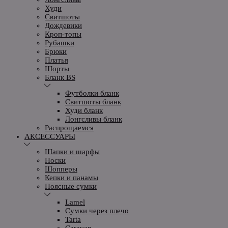
Худи
Свитшоты
Дождевики
Кроп-топы
Рубашки
Брюки
Платья
Шорты
Бланк BS
Футболки бланк
Свитшоты бланк
Худи бланк
Лонгсливы бланк
Распрощаемся
АКСЕССУАРЫ
Шапки и шарфы
Носки
Шопперы
Кепки и панамы
Поясные сумки
Lamel
Сумки через плечо
Tarta
Caravan