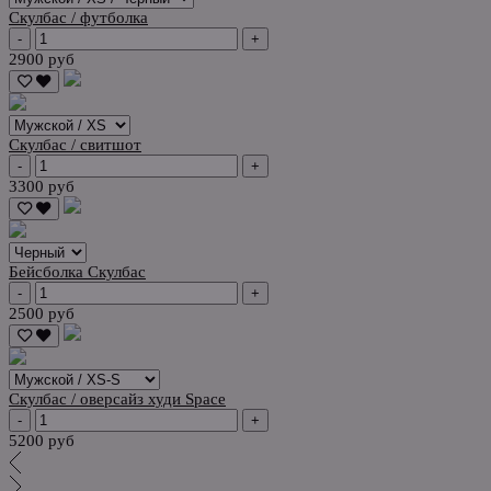
Скулбас / футболка
-
+
2900 руб
Скулбас / свитшот
-
+
3300 руб
Бейсболка Скулбас
-
+
2500 руб
Скулбас / оверсайз худи Space
-
+
5200 руб