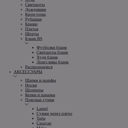
Свитшоты
Дождевики
Кроп-топы
Рубашки
Брюки
Платья
Шорты
Бланк BS
Футболки бланк
Свитшоты бланк
Худи бланк
Лонгсливы бланк
Распрощаемся
АКСЕССУАРЫ
Шапки и шарфы
Носки
Шопперы
Кепки и панамы
Поясные сумки
Lamel
Сумки через плечо
Tarta
Caravan
Mako