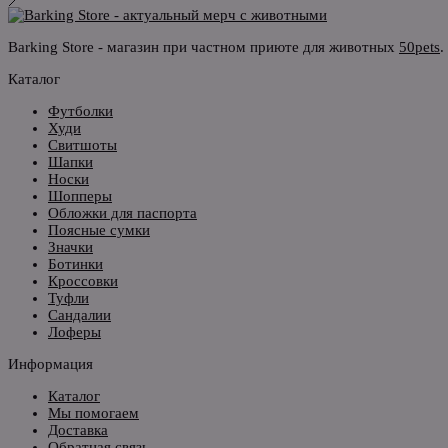
Barking Store - магазин при частном приюте для животных
50pets
.
Каталог
Футболки
Худи
Свитшоты
Шапки
Носки
Шопперы
Обложки для паспорта
Поясные сумки
Значки
Ботинки
Кроссовки
Туфли
Сандалии
Лоферы
Информация
Каталог
Мы помогаем
Доставка
Обратная связь