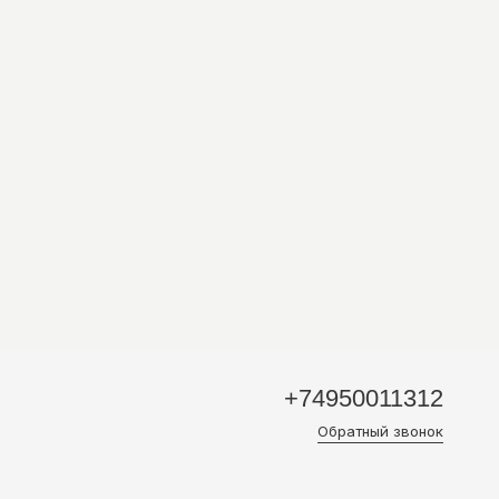
76 И 164 СМ, НА МОДЕЛЯХ РАЗМЕР M
+74950011312
Обратный звонок