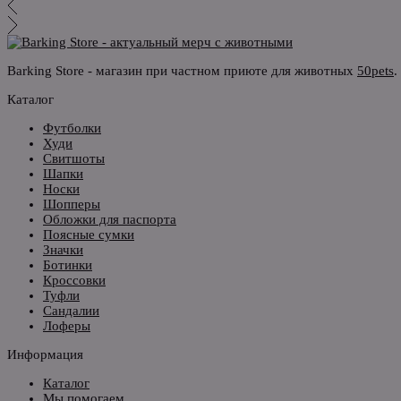
Barking Store - магазин при частном приюте для животных
50pets
.
Каталог
Футболки
Худи
Свитшоты
Шапки
Носки
Шопперы
Обложки для паспорта
Поясные сумки
Значки
Ботинки
Кроссовки
Туфли
Сандалии
Лоферы
Информация
Каталог
Мы помогаем