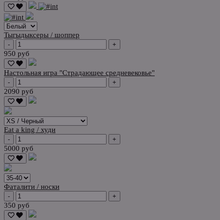
Тыгыдыксеры / шоппер
-
+
950 руб
Настольная игра "Страдающее средневековье"
-
+
2090 руб
Eat a king / худи
-
+
5000 руб
Фаталити / носки
-
+
350 руб