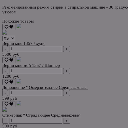
Рекомендованный режим стирки в стиральной машине - 30 градусо
утюгом
Похожие товары
Верни мне 1357 / худи
-
+
5500 руб
Верни мне мой 1357 / Шоппер
-
+
1200 руб
Дополнение " Омерзительное Средневековье"
-
+
599 руб
Стикерпак " Страдающее Средневековье"
-
+
500 руб