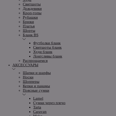
Свитшоты
Дождевики
Кроп-топы
Рубашки
Брюки
Платья
Шорты
Бланк BS
Футболки бланк
Свитшоты бланк
Худи бланк
Лонгсливы бланк
Распрощаемся
АКСЕССУАРЫ
Шапки и шарфы
Носки
Шопперы
Кепки и панамы
Поясные сумки
Lamel
Сумки через плечо
Tarta
Caravan
Mako