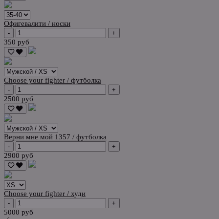
Офигевалити / носки
-
+
350 руб
Choose your fighter / футболка
-
+
2500 руб
Верни мне мой 1357 / футболка
-
+
2900 руб
Choose your fighter / худи
-
+
5000 руб