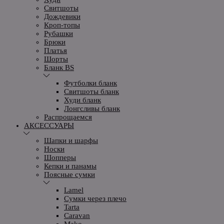
Свитшоты
Дождевики
Кроп-топы
Рубашки
Брюки
Платья
Шорты
Бланк BS
Футболки бланк
Свитшоты бланк
Худи бланк
Лонгсливы бланк
Распрощаемся
АКСЕССУАРЫ
Шапки и шарфы
Носки
Шопперы
Кепки и панамы
Поясные сумки
Lamel
Сумки через плечо
Tarta
Caravan
Mako