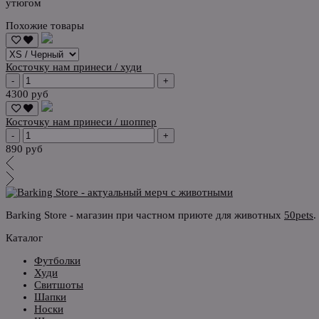
утюгом
Похожие товары
Косточку нам принеси / худи
-
+
4300 руб
Косточку нам принеси / шоппер
-
+
890 руб
Barking Store - магазин при частном приюте для животных
50pets
.
Каталог
Футболки
Худи
Свитшоты
Шапки
Носки