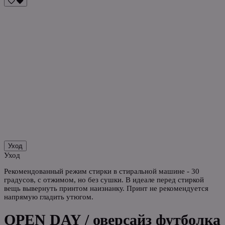
Рост моделей 176 см и 164 см, на моделях размер S
Рост моделей 176 см и 164 см, на моделях размер S (мужская и
женская)
Рост моделей 176 см и 164 см, на моделях размер S (мужская и
женская)
Рост модели 176 см, на модели размер S
Уход
Уход
Рекомендованный режим стирки в стиральной машине - 30
градусов, с отжимом, но без сушки. В идеале перед стиркой
вещь вывернуть принтом наизнанку. Принт не рекомендуется
напрямую гладить утюгом.
OPEN DAY / оверсайз футболка