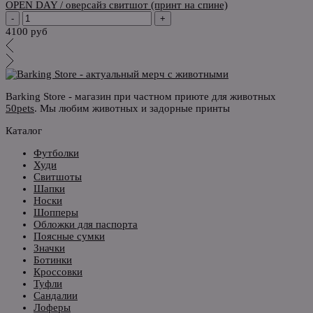
OPEN DAY / оверсайз свитшот (принт на спине)
-
+
4100 руб
Barking Store - магазин при частном приюте для животных
50pets
. Мы любим животных и задорные принты
Каталог
Футболки
Худи
Свитшоты
Шапки
Носки
Шопперы
Обложки для паспорта
Поясные сумки
Значки
Ботинки
Кроссовки
Туфли
Сандалии
Лоферы