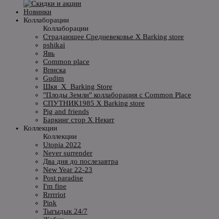
Новинки
Коллаборации
Коллаборации
Страдающее Средневековье X Barking store
pshikai
Явь
Common place
Вписка
Gudim
Шкя_X_Barking Store
"Плоды Земли" коллаборация с Common Place
СПУТНИК1985 X Barking store
Pig and friends
Баркинг стор X Некит
Коллекции
Коллекции
Utopia 2022
Never surrender
Два дня до послезавтра
New Year 22-23
Post paradise
I'm fine
Rrrrriot
Pink
Тыгыдык 24/7