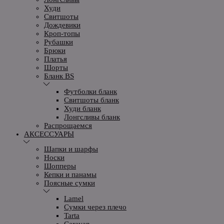
Худи
Свитшоты
Дождевики
Кроп-топы
Рубашки
Брюки
Платья
Шорты
Бланк BS
Футболки бланк
Свитшоты бланк
Худи бланк
Лонгсливы бланк
Распрощаемся
АКСЕССУАРЫ
Шапки и шарфы
Носки
Шопперы
Кепки и панамы
Поясные сумки
Lamel
Сумки через плечо
Tarta
Caravan