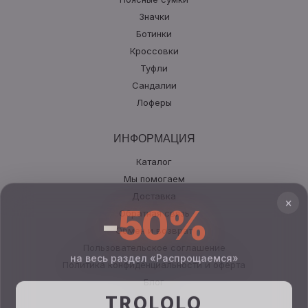
Значки
Ботинки
Кроссовки
Туфли
Сандалии
Лоферы
ИНФОРМАЦИЯ
Каталог
Мы помогаем
×
Доставка
-
50%
Обратная связь
Обмен и возврат
Пользовательское соглашение
на весь раздел «Распрощаемся»
Политика конфиденциальности и оферта
Блог
TROLOLO