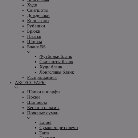
Худи
Свитшоты
Дождевики
Кроп-топы
Рубашки
Брюки
Платья
Шорты
Бланк BS
Футболки бланк
Свитшоты бланк
Худи бланк
Лонгсливы бланк
Распрощаемся
АКСЕССУАРЫ
Шапки и шарфы
Носки
Шопперы
Кепки и панамы
Поясные сумки
Lamel
Сумки через плечо
Tarta
Caravan