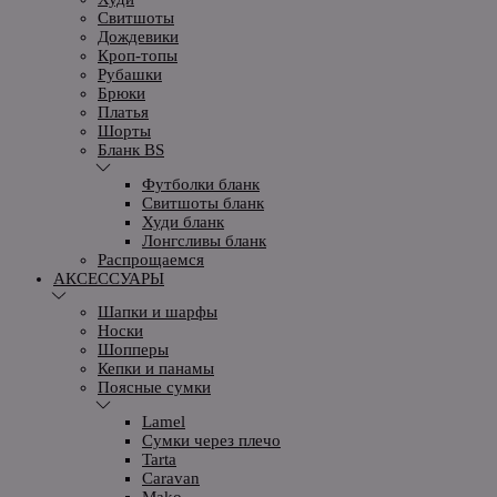
Свитшоты
Дождевики
Кроп-топы
Рубашки
Брюки
Платья
Шорты
Бланк BS
Футболки бланк
Свитшоты бланк
Худи бланк
Лонгсливы бланк
Распрощаемся
АКСЕССУАРЫ
Шапки и шарфы
Носки
Шопперы
Кепки и панамы
Поясные сумки
Lamel
Сумки через плечо
Tarta
Caravan
Mako