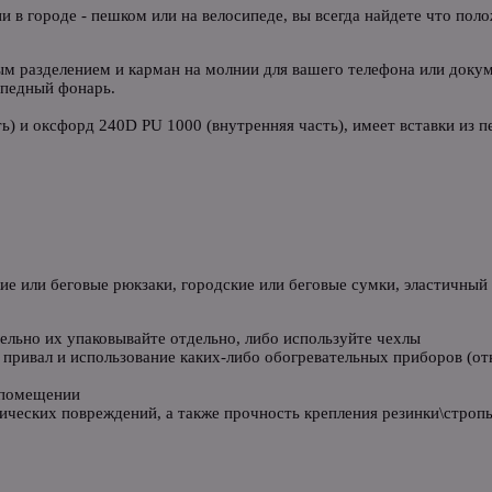
и в городе - пешком или на велосипеде, вы всегда найдете что пол
ным разделением и карман на молнии для вашего телефона или доку
ипедный фонарь.
ь) и оксфорд 240D PU 1000 (внутренняя часть), имеет вставки из 
кие или беговые рюкзаки, городские или беговые сумки, эластичны
ельно их упаковывайте отдельно, либо используйте чехлы
привал и использование каких-либо обогревательных приборов (откр
 помещении
ических повреждений, а также прочность крепления резинки\стропы