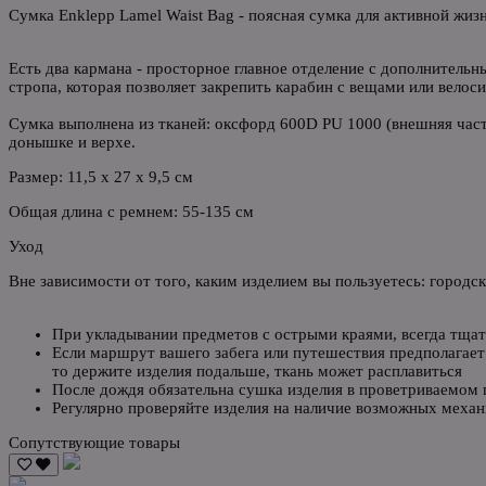
Сумка Enklepp Lamel Waist Bag - поясная сумка для активной жизн
Есть два кармана - просторное главное отделение с дополнитель
стропа, которая позволяет закрепить карабин с вещами или велос
Сумка выполнена из тканей: оксфорд 600D PU 1000 (внешняя част
донышке и верхе.
Размер: 11,5 х 27 х 9,5 см
Общая длина с ремнем: 55-135 см
Уход
Вне зависимости от того, каким изделием вы пользуетесь: городс
При укладывании предметов с острыми краями, всегда тщат
Если маршрут вашего забега или путешествия предполагает 
то держите изделия подальше, ткань может расплавиться
После дождя обязательна сушка изделия в проветриваемом
Регулярно проверяйте изделия на наличие возможных механ
Сопутствующие товары