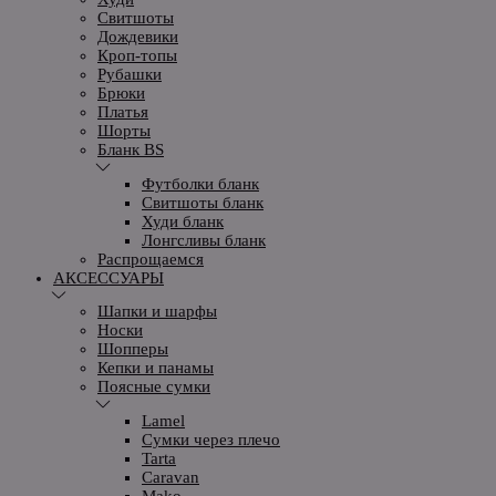
Свитшоты
Дождевики
Кроп-топы
Рубашки
Брюки
Платья
Шорты
Бланк BS
Футболки бланк
Свитшоты бланк
Худи бланк
Лонгсливы бланк
Распрощаемся
АКСЕССУАРЫ
Шапки и шарфы
Носки
Шопперы
Кепки и панамы
Поясные сумки
Lamel
Сумки через плечо
Tarta
Caravan
Mako