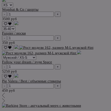
Wombat & Co / шорты
-
+
3500 руб
Funster / носки
-
+
350 руб
Follow your dream / худи Space
-
+
5250 руб
Pig Valera / Best / объемные стикеры
-
+
450 руб